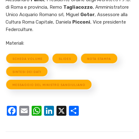
di Roma e provincia, Remo
Tagliacozzo
, Amministratore
Unico Acquario Romano srl, Miguel
Gotor
, Assessore alla
Cultura Roma Capitale, Daniela
Picconi
, Vice presidente
Federculture.
Materiali:
SCHEDA VOLUME
SLIDES
NOTA STAMPA
SINTESI DEI DATI
MESSAGGIO DEL MINISTRO SANGIULIANO
Facebook
Email
WhatsApp
LinkedIn
X
Condividi