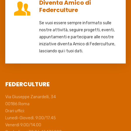
Diventa Amico di
Federculture
Se vuoi essere sempre informato sulle
nostre attività, seguire progetti, eventi,
appuntamenti e partecipare alle nostre
iniziative diventa Amico di Federculture,
lasciando qui i tuoi dati.
FEDERCULTURE
Via Giuseppe Zanardelli, 34
00186 Roma
Orari uffici:
Lunedì-Giovedì. 9.00/17.45
Venerdì 9.00/14.00