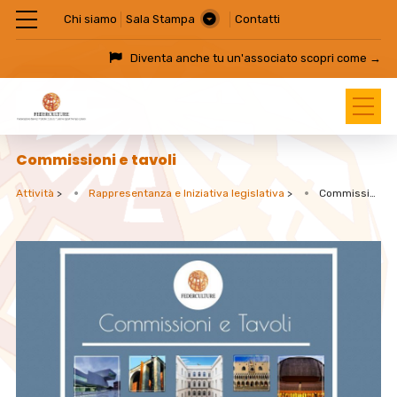
Chi siamo
Sala Stampa
Contatti
Diventa anche tu un'associato
scopri come →
Commissioni e tavoli
Attività
>
Rappresentanza e Iniziativa legislativa
>
Commissioni e tavoli