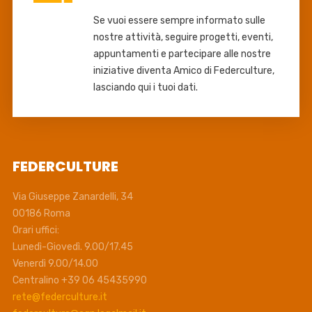
Se vuoi essere sempre informato sulle
nostre attività, seguire progetti, eventi,
appuntamenti e partecipare alle nostre
iniziative diventa Amico di Federculture,
lasciando qui i tuoi dati.
FEDERCULTURE
Via Giuseppe Zanardelli, 34
00186 Roma
Orari uffici:
Lunedì-Giovedì. 9.00/17.45
Venerdì 9.00/14.00
Centralino +39 06 45435990
rete@federculture.it