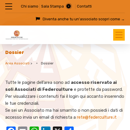
Chi siamo
Sala Stampa
Contatti
Diventa anche tu un'associato
scopri come →
Dossier
Area Associati
>
Dossier
Tutte le pagine dell’area sono ad
accesso riservato ai
soli Associati di Federculture
e protette da password.
Per visualizzare i contenuti fai il login qui accanto inserendo
le tue credenziali.
Se sei un Associato ma hai smarrito o non possiedi i dati di
accesso invia un email di richiesta a
rete@federculture.it