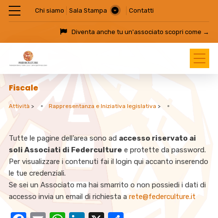
Chi siamo
Sala Stampa
Contatti
Diventa anche tu un'associato
scopri come →
Fiscale
Attività
>
Rappresentanza e Iniziativa legislativa
>
Tutte le pagine dell’area sono ad
accesso riservato ai
soli Associati di Federculture
e protette da password.
Per visualizzare i contenuti fai il login qui accanto inserendo
le tue credenziali.
Se sei un Associato ma hai smarrito o non possiedi i dati di
accesso invia un email di richiesta a
rete@federculture.it