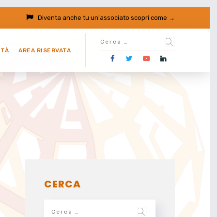
Diventa anche tu un'associato
scopri come →
ITÀ
AREA RISERVATA
CERCA