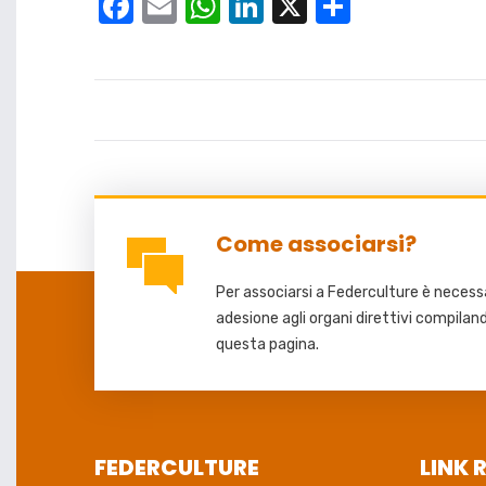
Facebook
Email
WhatsApp
LinkedIn
X
Condivid
Come associarsi?
Per associarsi a Federculture è necessar
adesione agli organi direttivi compilan
questa pagina.
FEDERCULTURE
LINK 