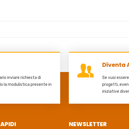
i
Diventa 
io inviare richiesta di
Se vuoi essere
do la modulistica presente in
progetti, even
iniziative dive
RAPIDI
NEWSLETTER