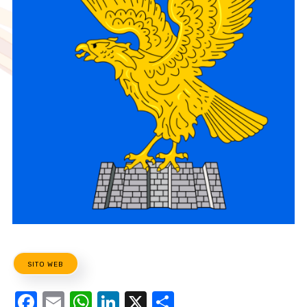
SITO WEB
Facebook
Email
WhatsApp
LinkedIn
X
Condividi