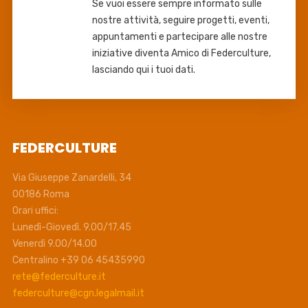
Se vuoi essere sempre informato sulle
nostre attività, seguire progetti, eventi,
appuntamenti e partecipare alle nostre
iniziative diventa Amico di Federculture,
lasciando qui i tuoi dati.
FEDERCULTURE
Via Giuseppe Zanardelli, 34
00186 Roma
Orari uffici:
Lunedì-Giovedì. 9.00/17.45
Venerdì 9.00/14.00
Centralino +39 06 45435990
rete@federculture.it
federculture@cgn.legalmail.it