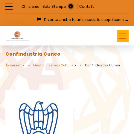
Chi siamo
Sala Stampa
Contatti
Diventa anche tu un'associato
scopri come →
Confindustria Cuneo
Associati
>
Gestioni servizi Cultura
>
Confindustria Cuneo