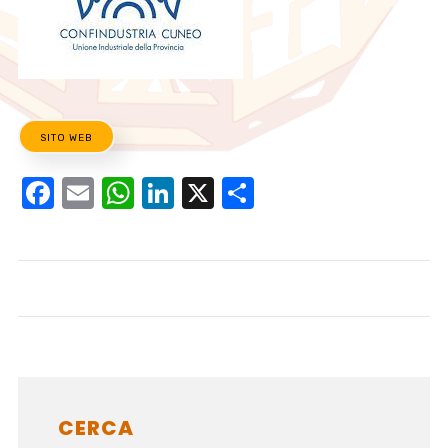
SITO WEB
Facebook
Email
WhatsApp
LinkedIn
X
Condividi
CERCA