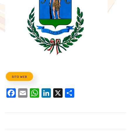
SITO WEB
Facebook
Email
WhatsApp
LinkedIn
X
Condividi