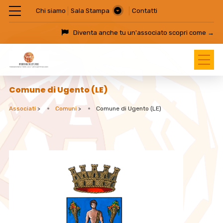
Chi siamo
Sala Stampa
Contatti
Diventa anche tu un'associato
scopri come →
Comune di Ugento (LE)
Associati
>
Comuni
>
Comune di Ugento (LE)