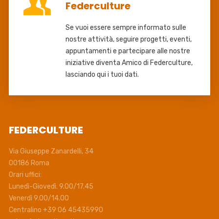
Federculture
Se vuoi essere sempre informato sulle
nostre attività, seguire progetti, eventi,
appuntamenti e partecipare alle nostre
iniziative diventa Amico di Federculture,
lasciando qui i tuoi dati.
FEDERCULTURE
Via Giuseppe Zanardelli, 34
00186 Roma
Orari uffici:
Lunedì-Giovedì. 9.00/17.45
Venerdì 9.00/14.00
Centralino +39 06 45435990