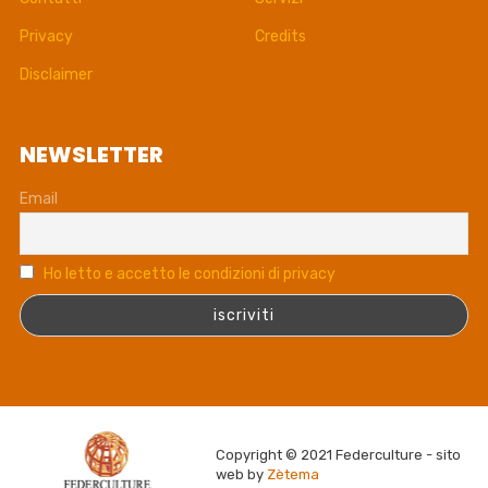
Privacy
Credits
Disclaimer
NEWSLETTER
Email
Ho letto e accetto le condizioni di privacy
Copyright © 2021 Federculture - sito
web by
Zètema