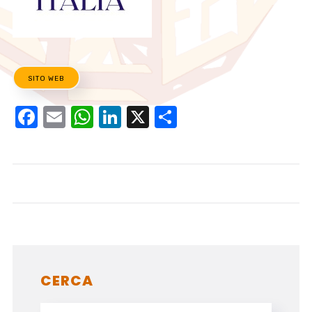
SITO WEB
Facebook
Email
WhatsApp
LinkedIn
X
Condividi
CERCA