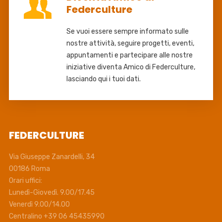
Federculture
Se vuoi essere sempre informato sulle
nostre attività, seguire progetti, eventi,
appuntamenti e partecipare alle nostre
iniziative diventa Amico di Federculture,
lasciando qui i tuoi dati.
FEDERCULTURE
Via Giuseppe Zanardelli, 34
00186 Roma
Orari uffici:
Lunedì-Giovedì. 9.00/17.45
Venerdì 9.00/14.00
Centralino +39 06 45435990