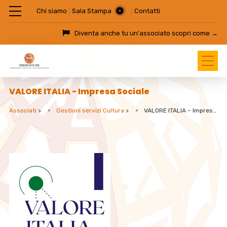
Chi siamo
Sala Stampa
Contatti
Diventa anche tu un'associato
scopri come →
VALORE ITALIA - Impresa Sociale
Associati
>
Gestioni servizi Cultura
>
VALORE ITALIA – Impresa Sociale