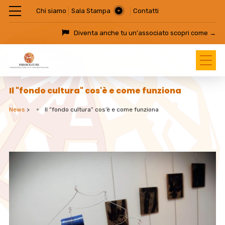
Chi siamo
Sala Stampa
Contatti
Diventa anche tu un'associato
scopri come →
Il "fondo cultura" cos'è e come funziona
News
>
Il “fondo cultura” cos’è e come funziona