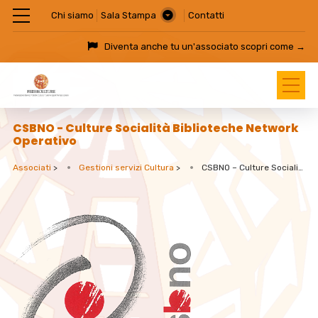
Chi siamo
Sala Stampa
Contatti
Diventa anche tu un'associato
scopri come →
CSBNO - Culture Socialità Biblioteche Network
Operativo
Associati
>
Gestioni servizi Cultura
>
CSBNO – Culture Socialità Biblioteche Network Operativo