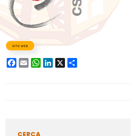
SITO WEB
Facebook
Email
WhatsApp
LinkedIn
X
Condividi
CERCA