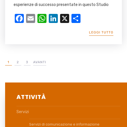
esperienze di successo presentate in questo Studio
Facebook
Email
WhatsApp
LinkedIn
X
Condividi
LEGGI TUTTO
1
2
3
AVANTI
ATTIVITÀ
Servizi
Servizi di comunicazione e informazione