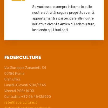
Se vuoi essere sempre informato sulle
nostre attività, seguire progetti, eventi,
appuntamenti e partecipare alle nostre
iniziative diventa Amico di Federculture,
lasciando qui i tuoi dati.
FEDERCULTURE
Via Giuseppe Zanardelli, 34
00186 Roma
Orari uffici:
Lunedì-Giovedì. 9.00/17.45
Venerdì 9.00/14.00
Centralino +39 06 45435990
rete@federculture.it