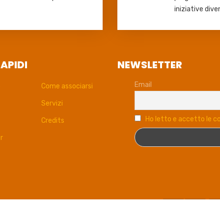
iniziative dive
RAPIDI
NEWSLETTER
Email
o
Come associarsi
Servizi
Ho letto e accetto le co
Credits
r