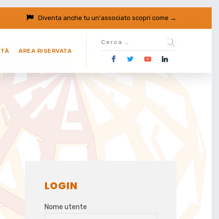
Diventa anche tu un'associato
scopri come →
ITÀ
AREA RISERVATA
LOGIN
Nome utente