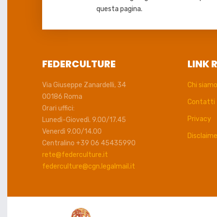
questa pagina.
FEDERCULTURE
LINK 
Via Giuseppe Zanardelli, 34
Chi siam
00186 Roma
Contatti
Orari uffici:
Privacy
Lunedì-Giovedì. 9.00/17.45
Venerdì 9.00/14.00
Disclaime
Centralino +39 06 45435990
rete@federculture.it
federculture@cgn.legalmail.it