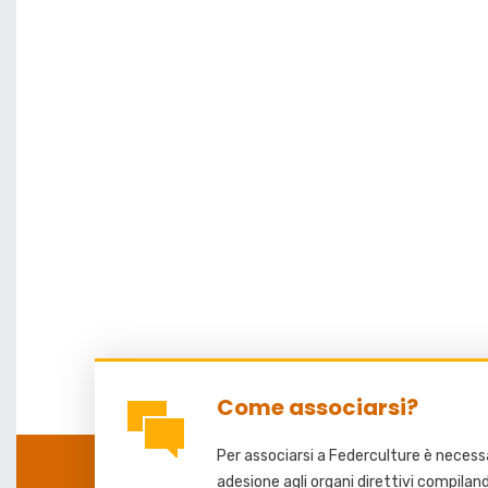
Come associarsi?
Per associarsi a Federculture è necessar
adesione agli organi direttivi compilan